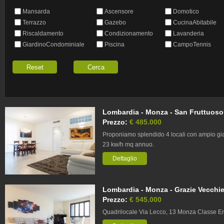
Mansarda
Ascensore
Domotico
Terrazzo
Gazebo
CucinaAbitabile
Riscaldamento
Condizionamento
Lavanderia
GiardinoCondominiale
Piscina
CampoTennis
Lombardia - Monza - San Fruttuoso,
Prezzo:
€ 485.000
Proponiamo splendido 4 locali con ampio giar
23 kw/h mq annuo.
Dettaglio
Lombardia - Monza - Grazie Vecchie
Prezzo:
€ 545.000
Quadrilocale Via Lecco, 13 Monza Classe E