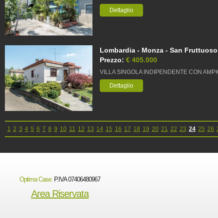
Dettaglio
Lombardia - Monza - San Fruttuoso,
Prezzo:
€ 405.000
VILLA SINGOLA INDIPENDENTE CON AMPI
Dettaglio
1
2
3
4
5
6
7
8
9
10
11
12
13
14
15
16
17
18
19
20
21
22
23
24
25
26
Optima Case:
P.IVA 07406480967
Area Riservata