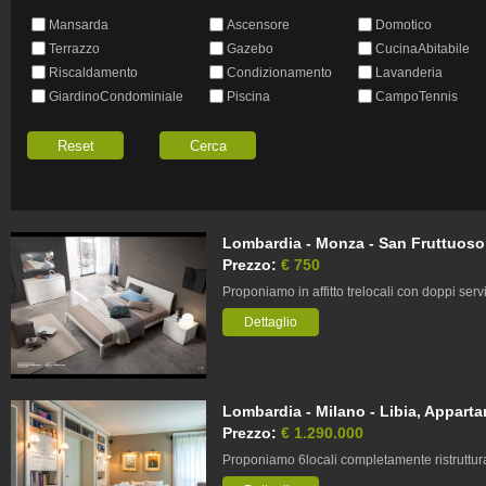
Mansarda
Ascensore
Domotico
Terrazzo
Gazebo
CucinaAbitabile
Riscaldamento
Condizionamento
Lavanderia
GiardinoCondominiale
Piscina
CampoTennis
Lombardia - Monza - San Fruttuoso,
Prezzo:
€ 750
Proponiamo in affitto trelocali con doppi se
Dettaglio
Lombardia - Milano - Libia, Apparta
Prezzo:
€ 1.290.000
Proponiamo 6locali completamente ristruttura