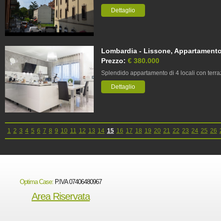
Dettaglio
Lombardia - Lissone, Appartamento,
Prezzo:
€ 380.000
Splendido appartamento di 4 locali con terr
Dettaglio
1
2
3
4
5
6
7
8
9
10
11
12
13
14
15
16
17
18
19
20
21
22
23
24
25
26
Optima Case:
P.IVA 07406480967
Area Riservata