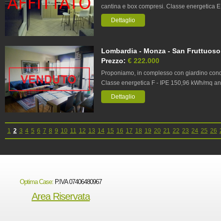
cantina e box compresi. Classe energetica 
Dettaglio
Lombardia - Monza - San Fruttuoso,
Prezzo:
€ 222.000
Proponiamo, in complesso con giardino condo
Classe energetica F - IPE 150,96 kWh/mq an
Dettaglio
1
2
3
4
5
6
7
8
9
10
11
12
13
14
15
16
17
18
19
20
21
22
23
24
25
26
Optima Case:
P.IVA 07406480967
Area Riservata