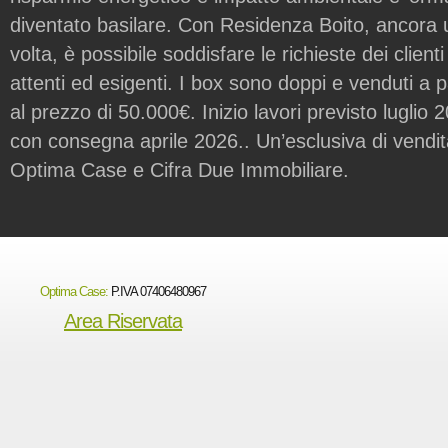
diventato basilare. Con Residenza Boito, ancora
volta, è possibile soddisfare le richieste dei clienti
attenti ed esigenti. I box sono doppi e venduti a p
al prezzo di 50.000€. Inizio lavori previsto luglio 
con consegna aprile 2026.. Un’esclusiva di vendi
Optima Case e Cifra Due Immobiliare.
Optima Case:
P.IVA 07406480967
Area Riservata