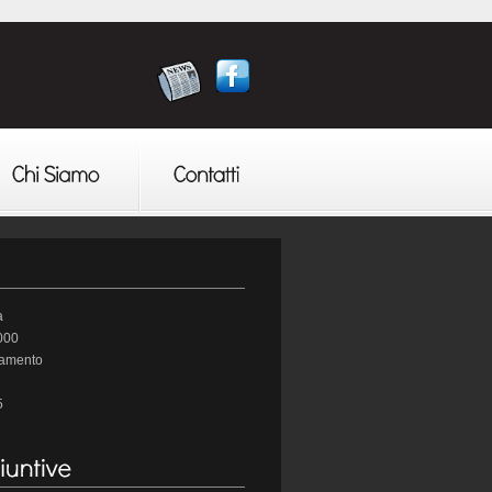
a
000
tamento
5